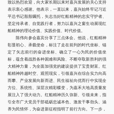
致以热烈欢迎，向大家长期以来对嘉兴发展的关心支持
表示衷心感谢。他表示，一直以来，嘉兴始终牢记习近
平总书记殷殷嘱托，矢志当好红船精神的忠实守护者、
坚定传承者、自觉践行者，努力以嘉兴之窗生动展现红
船精神的理论价值、实践价值、时代价值。
陈伟向参会嘉宾分享了三点体会。他说，红船精神
彰显初心、承载使命，标注了走在前列的时代坐标、锚
定了矢志前行的奋进坐标、确立了一心为民的价值坐
标，蕴含着战胜各种困难和风险、不断夺取新胜利的强
大精神力量，为全面加强党的建设提供了宝贵财富。红
船精神跨越时空、观照现实，引领嘉兴在综合实力向高
而攀、产业发展向新而进、民生福祉向优而行中实现全
方位、系统性、深层次精彩蝶变，为嘉禾大地高质量发
展注入了强大动力。红船精神历久弥新、引领未来，指
引全市广大党员干部砥砺忠诚本色、激发干事劲头、涵
养为民情怀，为奋进新征程指明了前行方向。下一步，