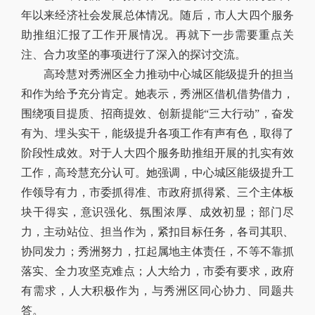
年以来经济社会发展总体情况。随后，市人大四个服务
助推组汇报了工作开展情况。再就下一步需要重点关
注、合力攻坚的事项进行了深入的探讨交流。
高玲慧对秀洲区全力推动中心城区能级提升的担当
和作为给予充分肯定。她表示，秀洲区借机借势借力，
围绕项目提质、招商提效、创新提能“三大行动”，奋发
有为、埋头实干，能级提升各项工作有声有色，取得了
阶段性成效。对于人大四个服务助推组开展的扎实有效
工作，高玲慧充分认可。她强调，中心城区能级提升工
作领导有力，市委抓得准、市政府抓得紧、三个主体板
块干得实，意识强化、氛围浓厚、成效初显；部门尽
力，主动站位、担当作为，紧扣目标任务，各司其职、
协同发力；秀洲努力，扛起属地主体责任，不等不靠抓
落实、全力攻坚克难点；人大给力，市委有要求，政府
有需求，人大积极作为，与秀洲区同心协力、同题共
答。