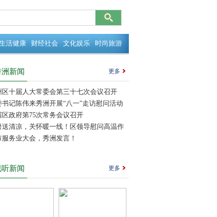
生活健康
财经社会
文化娱乐
时尚旅游
秀洲新闻
更多
洲区十届人大常委会第三十七次会议召开
委书记陈伟来秀洲开展“八一”走访慰问活动
届区政府第75次常务会议召开
暑送清凉，关怀暖一线！区领导慰问高温作
线劳动者
市服务业大会，秀洲发言！
视听新闻
更多