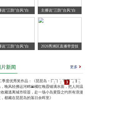
播说"三防”台风“白
主播说"三防”台风“白
豚”逼近收好这份防
海豚”逼近收好这份防
风指南
意外指南
播说"三防”台风“白
2026秀洲区直播带货技
豚”逼近收好这份防
能竞赛圆满收官
涝指南
图片新闻
更多
3
1
2
4
5