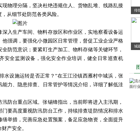
实现物理分隔，坚决杜绝违规住人、货物乱堆、线路乱接
传
度，从细节处防范各类风险。
锋深入生产车间、物料存放区和作业区，实地察看设备运
。他强调，要强化小微园区日常管理，督促工业企业严格
城
安全防范意识；要紧盯生产加工、物料存储等关键环节，
年
齐安全监测设备，强化安全作业培训，健全日常巡查机
域排水设施运转是否正常？”在王江泾镇西雁村中城浜，张
汛能力、隐患排查、日常管护等情况介绍，详细了解低洼
防汛防台重点区域。张锡锋指出，当前即将进入主汛期，
部门要高度重视防汛防台工作，持续排查堤防情况和排水
修缮举措，完善应急处置预案，备足应急物资，全面提升
命财产安全。