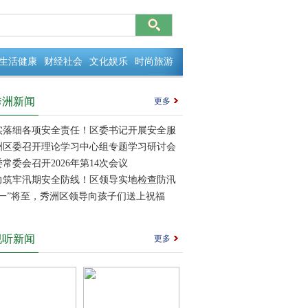
生活健康
财经社会
文化娱乐
时尚旅游
秀洲新闻
更多
实落细各项安全责任！区委书记开展安全服
导和防汛防台检查
洲区委召开理论学习中心组专题学习研讨会
常委会召开2026年第14次会议
力筑牢汛期安全防线！区领导实地检查防汛
工作
六一”将至，秀洲区领导向孩子们送上祝福
视听新闻
更多