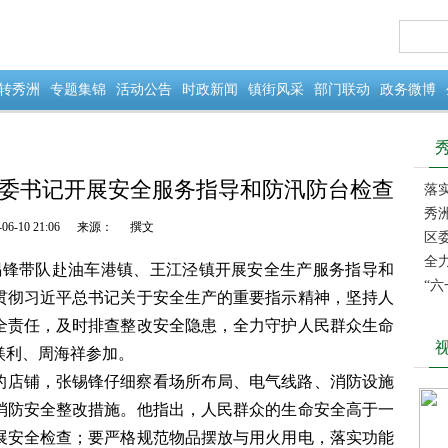
转秀洲
专题集锦
活动公告
时政新闻
镇街风采
部门联动
政务微博
委书记开展安全服务指导和防汛防台检查
落
务指
秀
-06-10 21:06
来源：
撰文
区委
全
张锡锋带队赴油车港镇、王江泾镇开展安全生产服务指导和
防台
“
贯彻习近平总书记关于安全生产的重要指示精神，坚持人
全责任，及时排查整改安全隐患，全力守护人民群众生命
镁利、周海祥参加。
的店铺，张锡锋仔细察看场所布局、电气线路、消防设施
消防安全整改措施。他指出，人民群众的生命安全高于一
展安全检查；要严格规范物品摆放与用火用电，落实功能