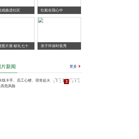
统戏曲进社区
红船在我心中
建图片展 献礼七十
亲子环保时装秀
图片新闻
更多
3
1
2
4
5