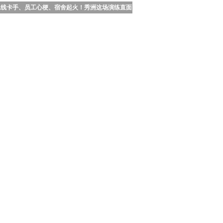
水线卡手、员工心梗、宿舍起火！秀洲这场演练直面行业高危风险