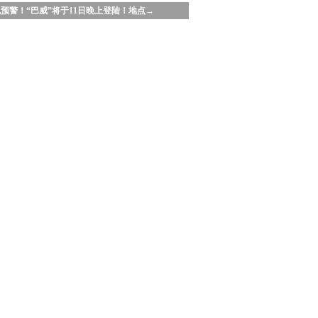
预警！“巴威”将于11日晚上登陆！地点→