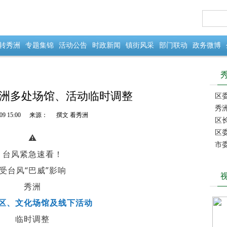
转秀洲
专题集锦
活动公告
时政新闻
镇街风采
部门联动
政务微博
洲多处场馆、活动临时调整
区委
秀
09 15:00
来源：
撰文 看秀洲
成立
区
区
⚠️
市
台风紧急速看！
受台风“巴威”影响
秀洲
区、文化场馆及线下活动
临时调整