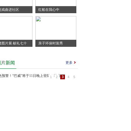
统戏曲进社区
红船在我心中
建图片展 献礼七十
亲子环保时装秀
图片新闻
更多
3
1
2
4
5