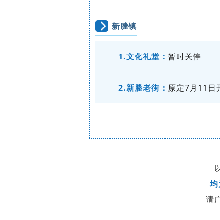
新塍镇
1.文化礼堂：
暂时关停
2.新塍老街：
原定7月11
均
请