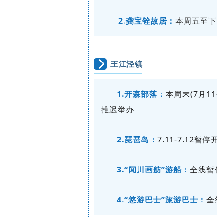
2.龚宝铨故居：
本周五至下
王江泾镇
1.开森部落：
本周末(7月1
推迟举办
2.琵琶岛：
7.11-7.12暂停
3.“闻川画舫”游船：
全线暂
4.“悠游巴士”旅游巴士：
全