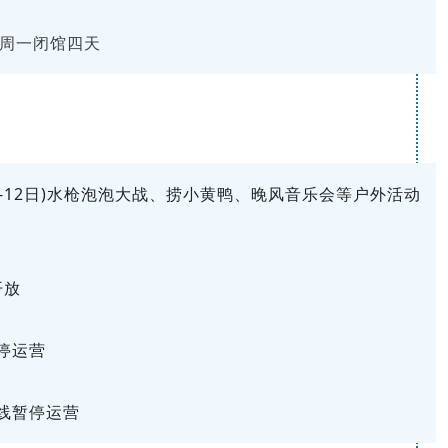
周一闭馆四天
1-12日)水枪泡泡大战、捞小黄鸭、
晚风音乐会等户外活动
开放
停运营
线暂停运营