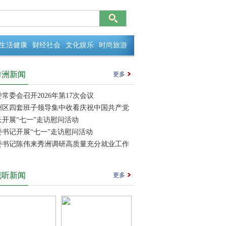
生活健康
财经社会
文化娱乐
时尚旅游
秀洲新闻
更多
常委会召开2026年第17次会议
洲区四套班子领导集中收看庆祝中国共产党
105周年大会实况直播
长开展“七一”走访慰问活动
委书记开展“七一”走访慰问活动
委书记陈伟来秀洲调研高质量充分就业工作
视听新闻
更多