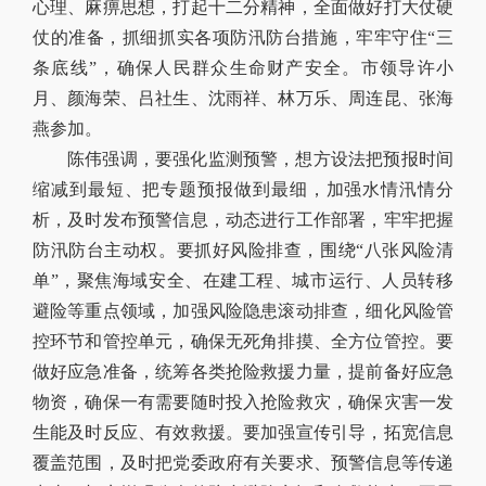
心理、麻痹思想，打起十二分精神，全面做好打大仗硬
仗的准备，抓细抓实各项防汛防台措施，牢牢守住“三
条底线”，确保人民群众生命财产安全。市领导许小
月、颜海荣、吕社生、沈雨祥、林万乐、周连昆、张海
燕参加。
陈伟强调，要强化监测预警，想方设法把预报时间
缩减到最短、把专题预报做到最细，加强水情汛情分
析，及时发布预警信息，动态进行工作部署，牢牢把握
防汛防台主动权。要抓好风险排查，围绕“八张风险清
单”，聚焦海域安全、在建工程、城市运行、人员转移
避险等重点领域，加强风险隐患滚动排查，细化风险管
控环节和管控单元，确保无死角排摸、全方位管控。要
做好应急准备，统筹各类抢险救援力量，提前备好应急
物资，确保一有需要随时投入抢险救灾，确保灾害一发
生能及时反应、有效救援。要加强宣传引导，拓宽信息
覆盖范围，及时把党委政府有关要求、预警信息等传递