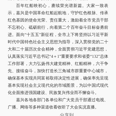
百年红船映初心，赓续荣光谱新篇。大家一致表
示，嘉兴是中国革命红船起航地，守护红色根脉、传承
红色基因的使命光荣、责任重大，激励着全市党员干部
不忘初心、砥砺前行，向着第二个百年奋斗目标奋勇前
进。面向“十五五”新征程，全市上下将坚持以习近平新
时代中国特色社会主义思想为指导，深入贯彻党的二十
大和二十届历次全会精神，全面贯彻习近平党建思想，
认真落实习近平总书记“4＋1”重要要求和省委“132”总体
工作部署，大力弘扬伟大建党精神、红船精神，六干争
先、接续奋斗，加快打造长三角城市群重要中心城市，
确保基本实现共同富裕取得决定性进展，确保率先呈现
基本实现社会主义现代化的市域图景，为以中国式现代
化全面推进强国建设、民族复兴伟业而不懈奋斗。
嘉兴各地各部门各单位和广大党员干部通过电视、
广播、网络等多种渠道收看收听了大会实况直播。
分享到