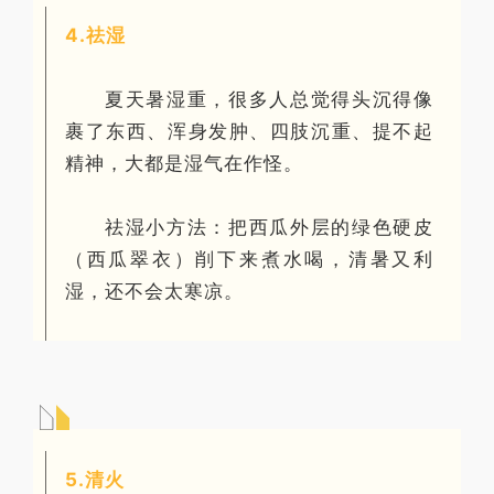
4.祛湿
夏天暑湿重，很多人总觉得头沉得像
裹了东西、浑身发肿、四肢沉重、提不起
精神，大都是湿气在作怪。
祛湿小方法：把西瓜外层的绿色硬皮
（
西瓜翠衣
）削下来煮水喝，清暑又利
湿，还不会太寒凉。
5.清火