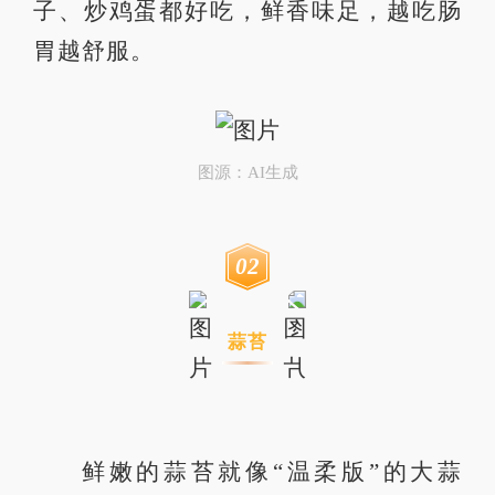
子、炒鸡蛋都好吃，鲜香味足，越吃肠
胃越舒服。
图源：AI生成
0
2
蒜苔
鲜嫩的蒜苔就像“温柔版”的大蒜