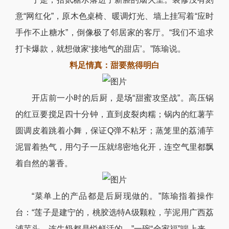
意“网红化”，原木色桌椅、暖调灯光、墙上挂写着“应时
手作不止糖水”，倒像极了邻居家的客厅。“我们不追求
打卡爆款，就想做家‘接地气的甜店’。”陈瑜说。
料足情真：甜要熬得明白
开店前一小时的后厨，是场“甜蜜攻坚战”。高压锅
的红豆要搅足四十分钟，直到皮裂肉糯；锅内的红薯芋
圆调皮着跳着小舞，保证Q弹不粘牙；蒸笼里的荔浦芋
泥冒着热气，用勺子一压就绵密地化开，连空气里都飘
着自然的薯香。
“菜单上的产品都是后厨现做的。”陈瑜指着操作
台：“莲子是建宁的，桃胶选特A级颗粒，芋泥用广西荔
浦芋头，连牛奶都是悦鲜活的。”一碗“全家福”端上来，