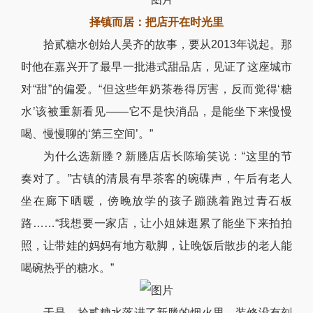
择镇而居：把店开在时光里
拾贰糖水创始人吴齐的故事，要从2013年说起。那
时他在嘉兴开了最早一批港式甜品店，见证了这座城市
对“甜”的偏爱。“但这些年奶茶卷得厉害，反而觉得‘糖
水’该被重新看见——它不是快消品，是能坐下来慢慢
喝、慢慢聊的‘第三空间’。”
为什么选新塍？新塍店店长陈瑜笑说：“这里的节
奏对了。”古镇的清晨有早茶客的碗碟声，午后有老人
坐在廊下晒暖，傍晚放学的孩子蹦跳着跑过青石板
路……“我想要一家店，让小姐妹逛累了能坐下来拍拍
照，让带娃的妈妈有地方歇脚，让晚饭后散步的老人能
喝碗热乎的糖水。”
于是，拾贰糖水落进了新塍的烟火里。装修没有刻