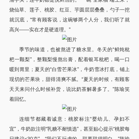
烧仙草、莲子、桃胶、红豆、芋圆层层叠叠，勺子一挖
就沉底，“常有顾客说，这碗够两个人分，我们听了就
高兴——实在才是硬道理。”
季节的味道，也被熬进了糖水里。冬天的“鲜炖枇
杷一颗梨”，整颗梨慢熬出膏，配着银耳枇杷，喝一口
暖到胃里；夏天的“白雪芒果冰”，牛奶雪冰打底，铺上
现切的芒果块，甜得清爽不腻。“夏天的时候，有顾客
天天来问什么时候补货，说比奶茶解暑多了。”陈瑜笑
着回忆。
连细节都藏着诚意：桃胶标注“婴幼儿、孕妇不
宜”，牛奶款注明“乳糖不耐慎选”，甚至贴心提示“桃胶每
日建议≤30克”。“我们不玩虚的，甜要甜得明白。”陈瑜