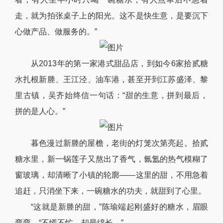
走，就为拍张桌子上的阳光。这不是快生意，是要沉下
心做产品、做服务的。”
从2013年的第一家港式甜品店，到如今6家拾贰糖
水扎根新塍、王江泾、油车港，甚至开到江苏盛泽、黎
里古镇，吴齐始终信一句话：“甜的生意，拼到最后，
拼的是人心。”
暮色漫过新塍的屋檐，老街的灯笼次第亮起。拾贰
糖水里，新一锅莲子又熬出了香气，氤氲的热气模糊了
窗玻璃，却清晰了小镇的轮廓——这里的甜，不用急着
追赶，只消坐下来，一碗糖水的功夫，就甜到了心里。
“这就是新塍的甜，”陈瑜端起刚盛好的糖水，眉眼
弯弯，“不慌不忙，却最绵长。”