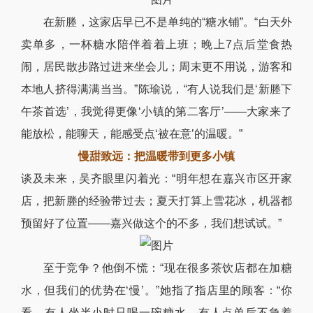
在新塍，这家店早已不是单纯的“糖水铺”。“白天外
卖单多，一杯糖水陪伴着着上班；晚上7点后堂食热
闹，居民散步路过进来坐会儿；周末更不用说，游客和
本地人挤得满满当当。”陈瑜说，“有人说我们是‘新塍下
午茶首选’，我觉得更像‘小镇的第二客厅’——大家来了
能放松，能聊天，能感受点‘被在意’的温暖。”
慢甜致远：把温暖带到更多小镇
谈及未来，吴齐眼里闪着光：“明年想在嘉兴市区开家
店，把新塍的经验带过去；夏天打算上雪花冰，机器都
预留好了位置——嘉兴做这个的不多，我们想试试。”
至于竞争？他倒不慌：“现在很多茶饮店都在加糖
水，但我们的优势在‘慢’。”她指了指店里的顾客：“你
看，有人坐半小时只喝一碗糖水，有人点单后不急着