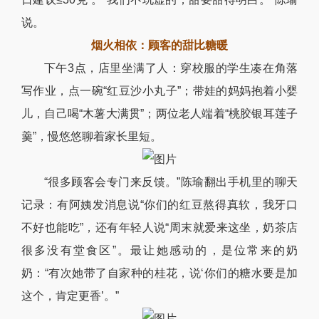
说。
烟火相依：顾客的甜比糖暖
下午3点，店里坐满了人：穿校服的学生凑在角落
写作业，点一碗“红豆沙小丸子”；带娃的妈妈抱着小婴
儿，自己喝“木薯大满贯”；两位老人端着“桃胶银耳莲子
羹”，慢悠悠聊着家长里短。
“很多顾客会专门来反馈。”陈瑜翻出手机里的聊天
记录：有阿姨发消息说“你们的红豆熬得真软，我牙口
不好也能吃”，还有年轻人说“周末就爱来这坐，奶茶店
很多没有堂食区”。最让她感动的，是位常来的奶
奶：“有次她带了自家种的桂花，说‘你们的糖水要是加
这个，肯定更香’。”