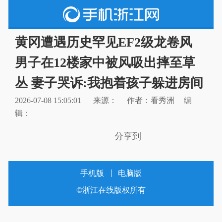
黄冈遭遇历史罕见EF2级龙卷风
男子在12楼家中被风吸出摔至草
丛 妻子哭诉:我抱着孩子躲进房间
2026-07-08 15:05:01
来源：
作者：看秀洲
编
辑：
分享到
手机版
电脑版
©浙江在线版权所有