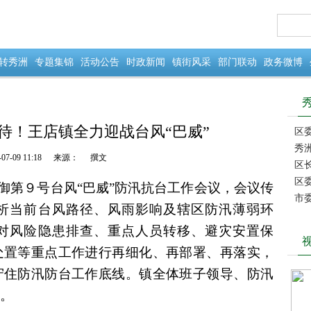
转秀洲
专题集锦
活动公告
时政新闻
镇街风采
部门联动
政务微博
以待！王店镇全力迎战台风“巴威”
区委
秀
-07-09 11:18
来源：
撰文
成立
区
区
御第９号台风“巴威”防汛抗台工作会议，会议传
市
析当前台风路径、风雨影响及辖区防汛薄弱环
对风险隐患排查、重点人员转移、避灾安置保
处置等重点工作进行再细化、再部署、再落实，
守住防汛防台工作底线。
镇全体班子领导、防汛
。