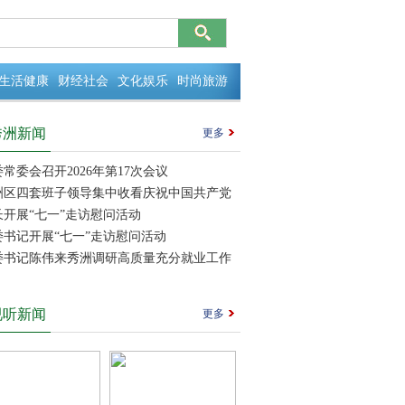
生活健康
财经社会
文化娱乐
时尚旅游
秀洲新闻
更多
常委会召开2026年第17次会议
洲区四套班子领导集中收看庆祝中国共产党
105周年大会实况直播
长开展“七一”走访慰问活动
委书记开展“七一”走访慰问活动
委书记陈伟来秀洲调研高质量充分就业工作
视听新闻
更多