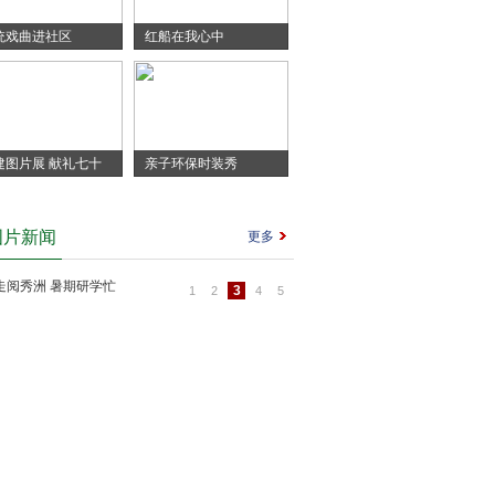
统戏曲进社区
红船在我心中
建图片展 献礼七十
亲子环保时装秀
图片新闻
更多
3
1
2
4
5