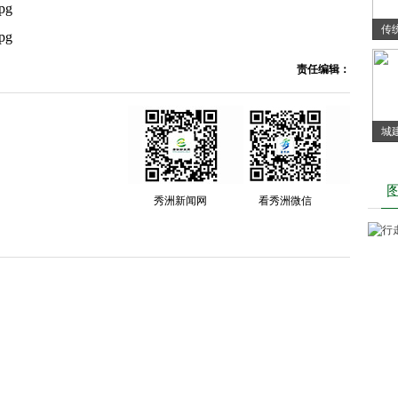
传
责任编辑：
城
年
秀洲新闻网
看秀洲微信