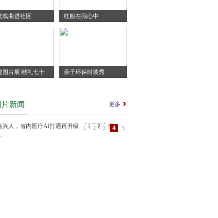
统戏曲进社区
红船在我心中
建图片展 献礼七十
亲子环保时装秀
图片新闻
更多
5
1
2
3
4