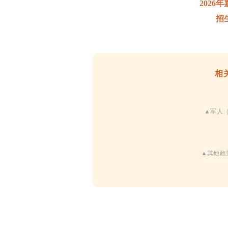
202
招
相
▲
军人
▲其他政