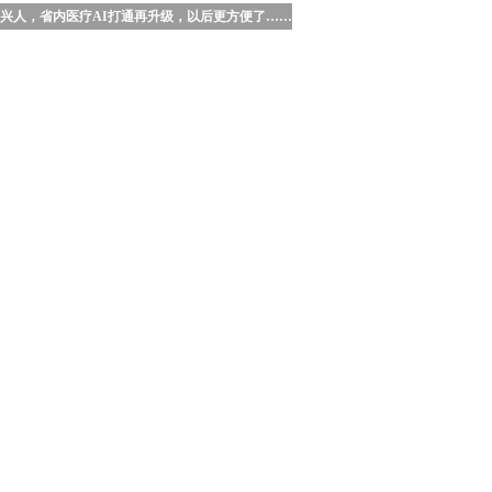
艺’起采风！秀洲老兵创作团探寻南湖‘智造’与‘乡愁’”