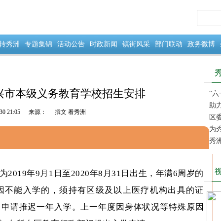
转秀洲
专题集锦
活动公告
时政新闻
镇街风采
部门联动
政务微博
嘉兴市本级义务教育学校招生安排
“
助
30 21:05
来源：
撰文 看秀洲
完成
区
会议
为
堂”
秀
019年9月1日至2020年8月31日出生，年满6周岁的
因不能入学的，须持有区级及以上医疗机构出具的证
门申请推迟一年入学。上一年度因身体状况等特殊原因