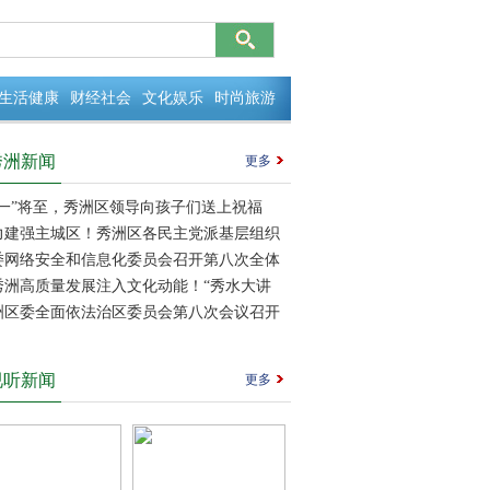
生活健康
财经社会
文化娱乐
时尚旅游
秀洲新闻
更多
六一”将至，秀洲区领导向孩子们送上祝福
力建强主城区！秀洲区各民主党派基层组织
换届
委网络安全和信息化委员会召开第八次全体
秀洲高质量发展注入文化动能！“秀水大讲
暨区委理论学习中心组专题学习会召开
洲区委全面依法治区委员会第八次会议召开
视听新闻
更多