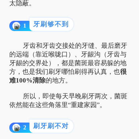
太隐蔽。
牙刷够不到
1
牙齿和牙齿交接处的牙缝、最后磨牙
的远端（靠近喉咙口）、
牙龈沟
（牙齿与
牙龈的交界处），都是菌斑最容易躲的地
方，也是我们刷牙哪怕刷得再认真，也
很
难100%清除
的地方。
所以，即使每天早晚刷牙两次，菌斑
依然能在这些角落里“重建家园”。
刷牙刷不对
2