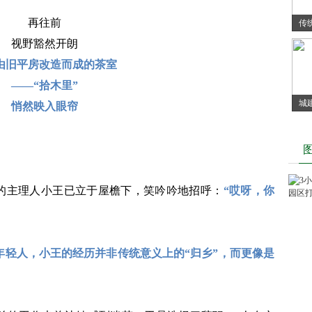
再往前
传
视野豁然开朗
由旧平房改造而成的茶室
——“拾木里”
城
悄然映入眼帘
年
”的主理人小王已立于屋檐下，笑吟吟地招呼：
“哎呀，你
年轻人，小王的经历并非传统意义上的“归乡”，而更像是