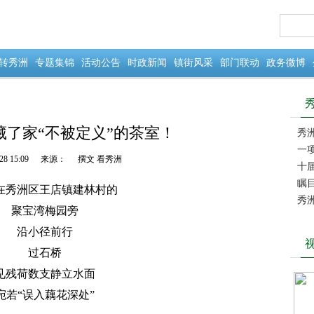
转秀洲
专题集锦
活动公告
时政新闻
镇街风采
部门联动
政务微博
藏了家“不被定义”的茶室！
秀
二十
一
28 15:09
来源：
撰文 看秀洲
内双
十
瞩
在秀洲区王店镇建林村的
秀洲
聚宝湾梅园旁
沿小径前行
过石桥
见残荷数支静立水面
宛若“误入藕花深处”