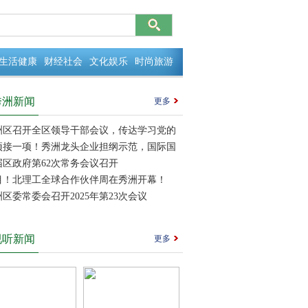
生活健康
财经社会
文化娱乐
时尚旅游
秀洲新闻
更多
洲区召开全区领导干部会议，传达学习党的
届四中全会精神
项接一项！秀洲龙头企业担纲示范，国际国
向发力
届区政府第62次常务会议召开
目！北理工全球合作伙伴周在秀洲开幕！
区委常委会召开2025年第23次会议
视听新闻
更多