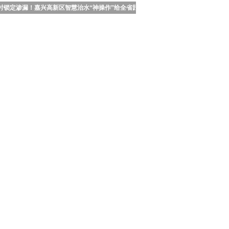
时锁定渗漏！嘉兴高新区智慧治水“神操作”给全省园区打样