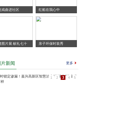
统戏曲进社区
红船在我心中
建图片展 献礼七十
亲子环保时装秀
图片新闻
更多
3
1
2
4
5