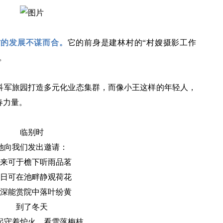
村的发展不谋而合。
它的前身是建林村的“村嫂摄影工作
。
科军旅园打造多元化业态集群，而像小王这样的年轻人，
春力量。
临别时
她向我们发出邀请：
来可于檐下听雨品茗
日可在池畔静观荷花
深能赏院中落叶纷黄
到了冬天
起守着炉火，看雪落梅枝