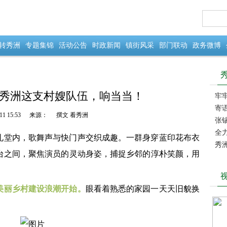
转秀洲
专题集锦
活动公告
时政新闻
镇街风采
部门联动
政务微博
秀洲这支村嫂队伍，响当当！
牢
收冬
寄
11 15:53
来源：
撰文 看秀洲
者节
张
调研
全
礼堂内，歌舞声与快门声交织成趣。一群身穿蓝印花布衣
秀
台之间，聚焦演员的灵动身姿，捕捉乡邻的淳朴笑颜，用
美丽乡村建设浪潮开始。
眼看着熟悉的家园一天天旧貌换
。