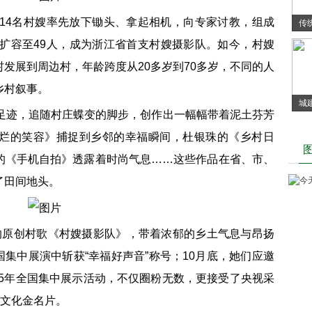
村14名村嫂率先放下锄头、拿起相机，向专家讨教，组成
传
伍扩容至49人，成为浙江省首支村嫂摄影队。如今，村嫂
发展到周边村，年龄跨度从20多岁到70多岁，不同的人
乡村叙事。
城
的足迹，追随村庄蝶变的脚步，创作出一幅幅带着泥土芬芳
年
烂的笑容》捕捉到乡邻的幸福瞬间，杜银珠的《乡村日
的《手机自拍》透露着时尚气息……这些作品在省、市、
了田间地头。
的原创村歌《村嫂摄影队》，带着浓郁的乡土气息与昂扬
全国集中展演中斩获“幸福好声音”称号；10月底，她们应邀
025年全国集中展示活动，不仅圈粉无数，更接受了央视采
村文化金名片。