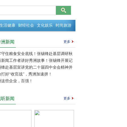
生活健康
财经社会
文化娱乐
时尚旅游
秀洲新闻
更多
牢守住粮食安全底线！张锡锋赴基层调研秋
种工作
语新闻工作者讲好秀洲故事！张锡锋开展记
走访慰问活动
锡锋赴基层宣讲党的二十届四中全会精神并
基层党建工作
力打好“收官战”，秀洲加速拼！
洲这些企业，百强！
视听新闻
更多