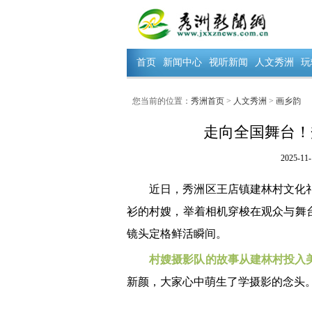
首页
新闻中心
视听新闻
人文秀洲
玩
您当前的位置：
秀洲首页
>
人文秀洲
>
画乡韵
走向全国舞台！
2025-11-
近日，秀洲区王店镇建林村文化
衫的村嫂，举着相机穿梭在观众与舞
镜头定格鲜活瞬间。
村嫂摄影队的故事从建林村投入
新颜，大家心中萌生了学摄影的念头