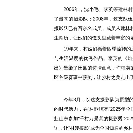
2006年，沈小毛、李英等建林
了最初的摄影队；2008年，这支队
摄影队已有百余名成员，成员从建林村
生阅历，让她们的镜头里藏着丰富的
19年来，村嫂们循着四季流转
与生活温度的优秀作品。李英的《灿
出》晕染了田园的诗情画意，许桂英
区各级赛事中获奖，让乡村之美走出
今年8月，以这支摄影队为原型
的时代活力，在“村歌嘹亮”2025年
赴山东参加“千村万景我的摄影秀”2
访，让“村嫂摄影”成为全国知名的乡