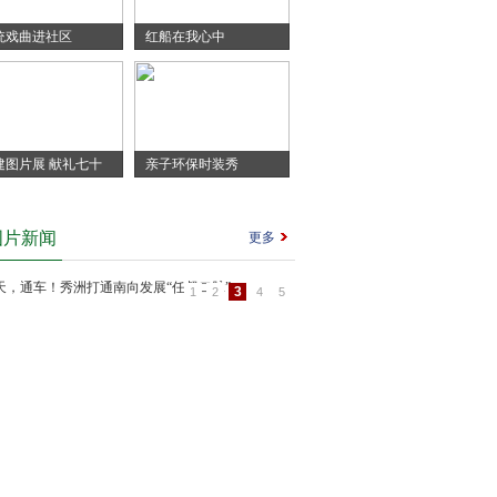
统戏曲进社区
红船在我心中
建图片展 献礼七十
亲子环保时装秀
图片新闻
更多
3
1
2
4
5