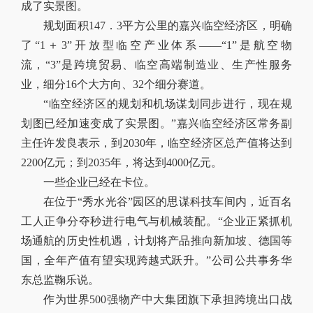
成了实景图。
规划面积147．3平方公里的嘉兴临空经济区，明确
了“1＋3”开放型临空产业体系——“1”是航空物
流，“3”是跨境贸易、临空高端制造业、生产性服务
业，细分16个大方向、32个细分赛道。
“临空经济区的规划和机场谋划同步进行，现在规
划图已经加速变成了实景图。”嘉兴临空经济区常务副
主任许发良表示，到2030年，临空经济区总产值将达到
2200亿元；到2035年，将达到4000亿元。
一些企业已经在卡位。
在位于“秀水光谷”园区的思谋科技车间内，近百名
工人正争分夺秒进行电气与机械装配。“企业正紧抓机
场通航的历史性机遇，计划将产品推向新加坡、德国等
国，全年产值有望实现跨越式跃升。”公司公共事务华
东总监鞠乐说。
作为世界500强物产中大集团旗下承担跨境出口战