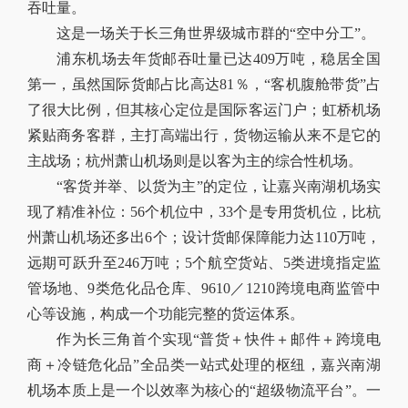
吞吐量。
这是一场关于长三角世界级城市群的“空中分工”。
浦东机场去年货邮吞吐量已达409万吨，稳居全国
第一，虽然国际货邮占比高达81％，“客机腹舱带货”占
了很大比例，但其核心定位是国际客运门户；虹桥机场
紧贴商务客群，主打高端出行，货物运输从来不是它的
主战场；杭州萧山机场则是以客为主的综合性机场。
“客货并举、以货为主”的定位，让嘉兴南湖机场实
现了精准补位：56个机位中，33个是专用货机位，比杭
州萧山机场还多出6个；设计货邮保障能力达110万吨，
远期可跃升至246万吨；5个航空货站、5类进境指定监
管场地、9类危化品仓库、9610／1210跨境电商监管中
心等设施，构成一个功能完整的货运体系。
作为长三角首个实现“普货＋快件＋邮件＋跨境电
商＋冷链危化品”全品类一站式处理的枢纽，嘉兴南湖
机场本质上是一个以效率为核心的“超级物流平台”。一