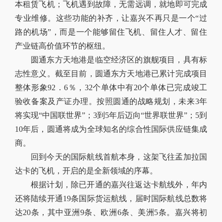
本租赁飞机；飞机遇到故障，无需远调，就地即可完成
专业维修。这些功能的补齐，让嘉兴不再只是一个“过
路的机场”，而是一个能够留住飞机、留住人才、留住
产业链高价值环节的枢纽。
圆通东方天地港是临空经济区的旗舰项目，具有标
志性意义。截至目前，圆通东方天地港已累计完成项目
整体形象92．6％，32个单体中有20个单体已完成竣工
验收备案及产证办理。按照圆通的战略规划，未来3年
将实现“中国联世界”；3到5年后迈向“世界联世界”；5到
10年后，圆通将成为全球知名的综合性国际供应链集成
商。
回到今天的国际航线首航本身，这架飞往孟加拉国
达卡的飞机，开启的是全新领域的序幕。
根据计划，除已开通的嘉兴往返达卡航线外，年内
还将陆续开通19条国际货运航线，届时国际航线总数将
达20条，其中亚洲9条、欧洲6条、美洲5条。嘉兴将初