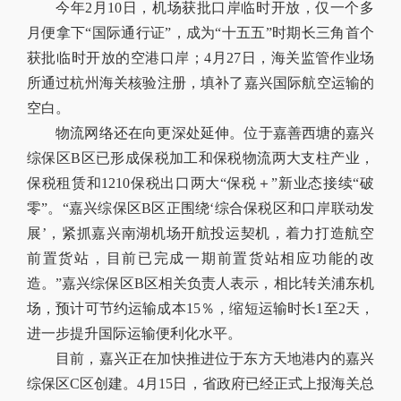
今年2月10日，机场获批口岸临时开放，仅一个多
月便拿下“国际通行证”，成为“十五五”时期长三角首个
获批临时开放的空港口岸；4月27日，海关监管作业场
所通过杭州海关核验注册，填补了嘉兴国际航空运输的
空白。
物流网络还在向更深处延伸。位于嘉善西塘的嘉兴
综保区B区已形成保税加工和保税物流两大支柱产业，
保税租赁和1210保税出口两大“保税＋”新业态接续“破
零”。“嘉兴综保区B区正围绕‘综合保税区和口岸联动发
展’，紧抓嘉兴南湖机场开航投运契机，着力打造航空
前置货站，目前已完成一期前置货站相应功能的改
造。”嘉兴综保区B区相关负责人表示，相比转关浦东机
场，预计可节约运输成本15％，缩短运输时长1至2天，
进一步提升国际运输便利化水平。
目前，嘉兴正在加快推进位于东方天地港内的嘉兴
综保区C区创建。4月15日，省政府已经正式上报海关总