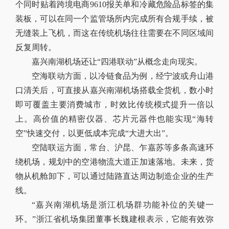
个同时贴着跨境电商9610报关单和冷藏危险品标签的集
装板，可以在同一个监管场所内完成所有合规手续，被
无缝装上飞机，而这在传统机场往往需要在不同区域间
反复周转。
嘉兴南湖机场还让“四港联动”从概念走向现实。
空海联动方面，以冷链食品为例，经宁波或舟山港
口清关后，可直接从嘉兴南湖机场搭载全货机，数小时
即可覆盖主要消费城市，时效比传统模式提升一倍以
上。高价值的精密仪器、芯片元器件也能实现“海转
空”快速交付，以更低成本完成“大进大出”。
空陆联运方面，常台、沪昆、乍嘉苏等多条高速环
绕机场，规划中的空港物流大道正加速落地。未来，货
物从机舱卸下，可以通过陆路直达周边制造企业的生产
线。
“嘉兴南湖机场是浙江机场群功能补位的关键一
环。”浙江省机场集团董事长魏建根表示，它能有效弥