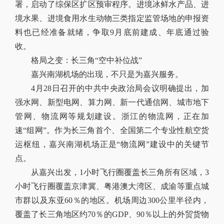
署，启动了综保区扩区预审程序。进境冰鲜水产品、进
境水果、进境食用水生动物三类指定监管场地的申报资
料也已经准备就绪，争取9月底前建成、年底通过验
收。
格局之变：长三角“空中补位战”
嘉兴南湖机场的出现，不只是为嘉兴服务。
4月28日召开的中共中央政治局会议明确提出，加
强水网、新型电网、算力网、新一代通信网、城市地下
管网、物流网等规划建设。浙江的物流网，正在加
速“组网”。作为长三角首个、全国第二个专业性航空货
运枢纽，嘉兴南湖机场正是“物流网”建设中的关键节
点。
从嘉兴出发，1小时飞行圈覆盖长三角所有区域，3
小时飞行圈覆盖京津冀、粤港澳大湾区、成渝等重点城
市群以及东亚60％的地区。机场周边300公里半径内，
覆盖了长三角地区约70％的GDP、90％以上的外贸货物