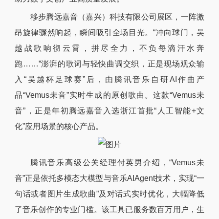
移步腾远嘉音（嘉兴）科技有限公司展区，一阵激
昂旋律骤然响起，瞬间吸引全场目光。“冲向球门，吴
越战歌响彻云霄，拼尽全力，不负每滴汗水奔
跑……”澎湃的歌词与轻快曲调交织，正是现场观众输
入“吴越杯足球赛”后，由腾讯音乐自研AI作曲产
品“Vemus未音”实时生成的原创歌曲。这款“Vemus未
音”，正是年初腾远嘉音入选浙江首批“人工智能+文
化”应用场景的核心产品。
腾讯音乐高级公关经理付英男介绍，“Vemus未
音”正是依托多模态大模型与音乐AIAgent技术，实现“一
句话或者图片生成歌曲”及对话式实时优化，大幅降低
了音乐创作的专业门槛。该工具已服务数百万用户，生