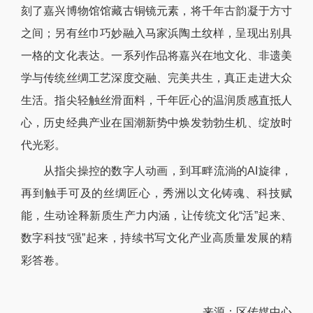
刻了嘉兴博物馆馆藏古铜镜元素，将千年古韵凝于方寸
之间；另有丝巾巧妙融入马家浜陶土纹样，呈现出别具
一格的文化表达。一系列作品将嘉兴在地文化、非遗美
学与传统丝绸工艺深度交融、完美共生，真正走进大众
生活。指尖轻触丝滑面料，千年匠心的温润质感直抵人
心，历史经典产业在国潮新势中焕发勃勃生机、绽放时
代光彩。
从指尖操控的数字人动画，到耳畔流淌的AI旋律，
再到触手可及的丝绸匠心，秀洲以文化铸魂、科技赋
能，生动诠释新质生产力内涵，让传统文化“活”起来、
数字科技“强”起来，持续书写文化产业高质量发展的精
彩答卷。
来源：区传媒中心